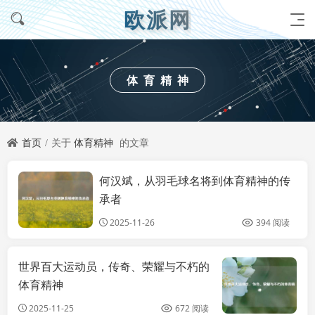
欧派网
体育精神
首页
关于
体育精神
的文章
何汉斌，从羽毛球名将到体育精神的传
资讯
承者
2025-11-26
394 阅读
世界百大运动员，传奇、荣耀与不朽的
攻
体育精神
2025-11-25
672 阅读