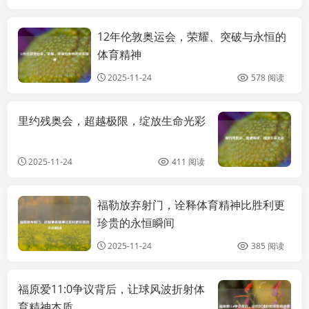
12年伦敦奥运会，荣耀、突破与永恒的
综合
体育精神
2025-11-24
578 阅读
里约残奥会，超越极限，绽放生命光彩
热
2025-11-24
411 阅读
福勒放弃射门，诠释体育精神比胜利更
攻略
珍贵的永恒瞬间
2025-11-24
385 阅读
福原爱11:0争议背后，让球风波折射体
热
育精神本质