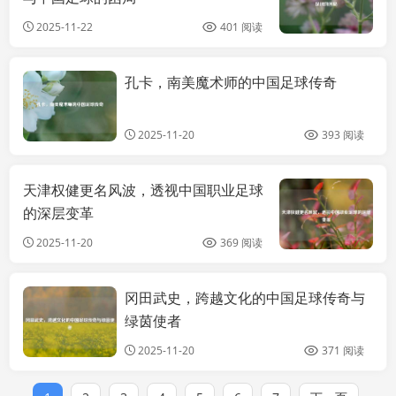
2025-11-22
401 阅读
孔卡，南美魔术师的中国足球传奇
热点
2025-11-20
393 阅读
天津权健更名风波，透视中国职业足球
攻
的深层变革
2025-11-20
369 阅读
冈田武史，跨越文化的中国足球传奇与
热点
绿茵使者
2025-11-20
371 阅读