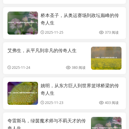
桥本圣子，从奥运赛场到政坛巅峰的传
综合
奇人生
2025-11-25
373 阅读
艾弗生，从平凡到非凡的传奇人生
资
2025-11-24
380 阅读
姚明，从东方巨人到世界篮球桥梁的传
热点
奇人生
2025-11-23
403 阅读
夸雷斯马，绿茵魔术师与不羁天才的传
综
奇人生