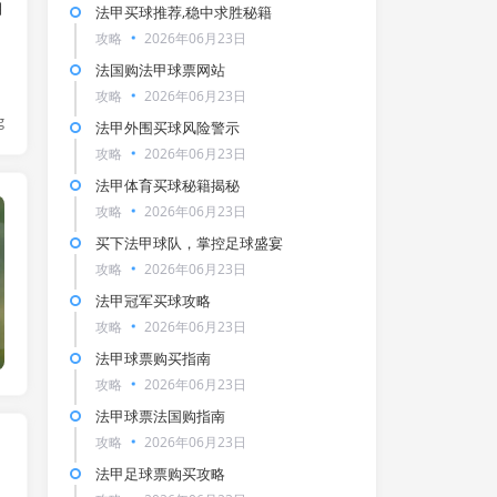
湖
法甲买球推荐,稳中求胜秘籍
攻略
2026年06月23日
法国购法甲球票网站
攻略
2026年06月23日
g
法甲外围买球风险警示
攻略
2026年06月23日
法甲体育买球秘籍揭秘
资讯
攻略
2026年06月23日
买下法甲球队，掌控足球盛宴
攻略
2026年06月23日
法甲冠军买球攻略
攻略
2026年06月23日
法甲球票购买指南
攻略
2026年06月23日
法甲球票法国购指南
攻略
2026年06月23日
法甲足球票购买攻略