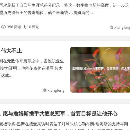
再次刷新了自己的生涯总得分纪录，将这一数字推向新的高度，进一步巩
盟历史得分王的传奇地位，截至最新统计,詹姆斯的...
356 阅读
0 评论
xiangfen
，伟大不止
镌刻在无数传奇篇章之中，当他职业生
用实力证明：他的传奇仍在书写,伟大
成...
xiangfeng
斯，愿与詹姆斯携手共逐总冠军，首要目标是让他开心
老板珍妮-巴斯在接受采访时表达了对球队核心勒布朗-詹姆斯的支持与期