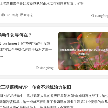
让球迷和媒体开始质疑球队的战术安排和阵容配置，尽管...
321 阅读
0 评论
xiangfen
场动作边界何在？
on James）的“垫脚”动作引发热
次防守回合中疑似伸脚干扰对方射手
..
xiangfeng
三期霸榜MVP，传奇不老统治力依旧
一期的MVP榜单中，洛杉矶湖人队的超级巨星勒布朗·詹姆斯再次登顶，这
期领跑该榜单，这一成就不仅彰显了詹姆斯在职业生涯第21个赛季的非凡
了他对比赛的持续统治力，数据与表现：全面且高...