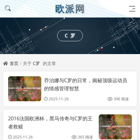
欧派网
C罗
首页
关于
C罗
的文章
乔治娜与C罗的日常，揭秘顶级运动员
攻略
的情感管理智慧
2025-11-26
396 阅读
2016法国欧洲杯，黑马传奇与C罗的王
综
者救赎
2025-11-26
365 阅读