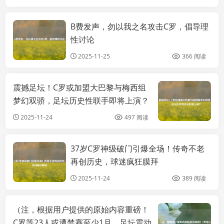
B费发声，勿以我之名攻击C罗，倡导理
综合
性讨论
2025-11-25
366 阅读
震撼足坛！C罗或加盟大巴黎与梅西组
资
梦幻双骄，足坛历史性联手即将上演？
2025-11-24
497 阅读
37岁C罗神级破门引爆全场！传奇不老
综合
再创历史，球迷疯狂膜拜
2025-11-24
389 阅读
（注，根据用户提供的原始内容重磅！
综
C罗等23人或遭禁赛至少1月，足坛震动