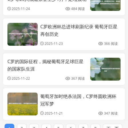
引争议，直接提炼生成标题。若需其他
2025-11-24
484 阅读
风格标题可补充说明）
C罗欧洲杯总进球刷新纪录 葡萄牙巨星
资讯
再创历史
2025-11-23
366 阅读
C罗的国际征程，揭秘葡萄牙足球巨星
综
的国家队生涯
2025-11-22
367 阅读
葡萄牙加时绝杀法国，C罗终圆欧洲杯
资讯
冠军梦
2025-11-21
347 阅读