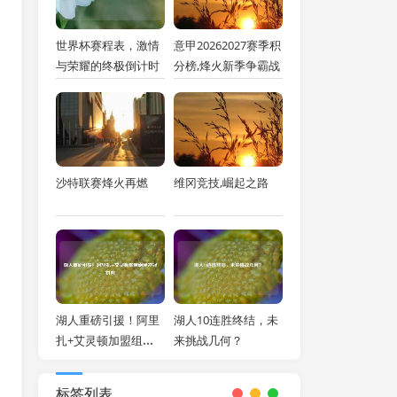
世界杯赛程表，激情
意甲20262027赛季积
与荣耀的终极倒计时
分榜,烽火新季争霸战
沙特联赛烽火再燃
维冈竞技,崛起之路
湖人重磅引援！阿里
湖人10连胜终结，未
扎+艾灵顿加盟组建
来挑战几何？
冲冠拼图
标签列表