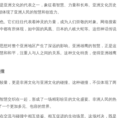
是亚洲文化的代表之一，象征着智慧、力量和长寿。亚洲文化历史
都体现了亚洲人民的智慧和创造力。
色。它们往往代表着神灵的力量，成为人们崇敬的对象。网络搜索
中都有所体现，如中国的凤凰、日本的八岐大蛇等。这些神话传说
。
思想对整个亚洲地区产生了深远的影响。亚洲雄鹰的智慧，正是这
慧和和平，注重人与人之间的关系。这种文化特质，使得亚洲雄鹰
碰撞
较量，更是非洲文化与亚洲文化的碰撞。这种碰撞，不仅体现了两
。
智慧交织在一起，形成了一场精彩纷呈的文化盛宴。非洲人民的热
了一个更加多元、包容的世界。
在交流与碰撞中相互借鉴、相互促进的生动场景。这场对决，既是