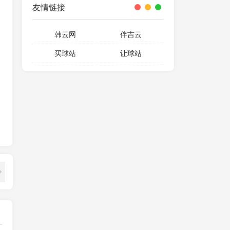
友情链接
韩云网
伴吉云
买球站
让球站