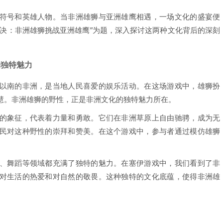
符号和英雄人物。当非洲雄狮与亚洲雄鹰相遇，一场文化的盛宴便
对决：非洲雄狮挑战亚洲雄鹰”为题，深入探讨这两种文化背后的深刻
的独特魅力
以南的非洲，是当地人民喜爱的娱乐活动。在这场游戏中，雄狮扮
慧。非洲雄狮的野性，正是非洲文化的独特魅力所在。
的象征，代表着力量和勇敢。它们在非洲草原上自由驰骋，成为无
民对这种野性的崇拜和赞美。在这个游戏中，参与者通过模仿雄狮
、舞蹈等领域都充满了独特的魅力。在塞伊游戏中，我们看到了非
对生活的热爱和对自然的敬畏。这种独特的文化底蕴，使得非洲雄